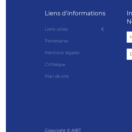
Liens d'informations
I
N
Liens utiles
Partenaires
Mentions légales
CVthèque
Plan de site
Copyright © AIBT