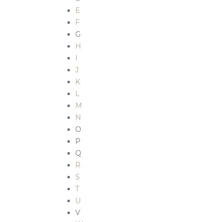
E
F
G
H
I
J
K
L
M
N
O
P
Q
R
S
T
U
V