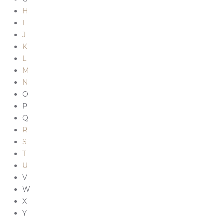
H
I
J
K
L
M
N
O
P
Q
R
S
T
U
V
W
X
Y