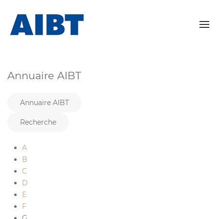
Annuaire AIBT
Annuaire AIBT
Recherche
A
B
C
D
E
F
G