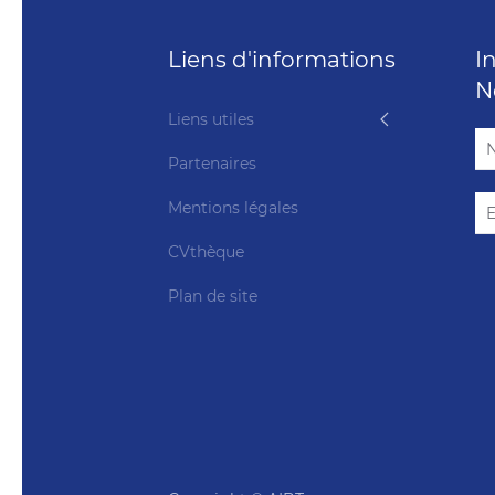
Liens d'informations
I
N
Liens utiles
Partenaires
Mentions légales
CVthèque
Plan de site