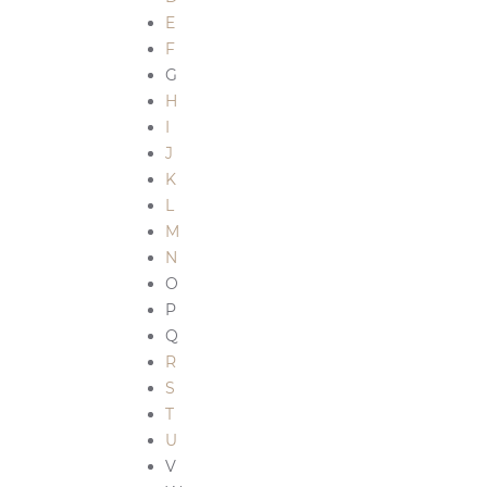
E
F
G
H
I
J
K
L
M
N
O
P
Q
R
S
T
U
V