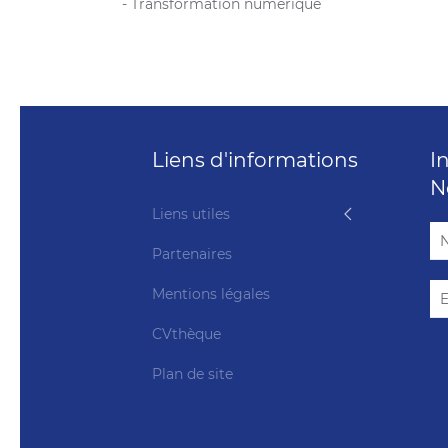
- Transformation numérique
Liens d'informations
I
N
Liens utiles
Partenaires
Mentions légales
CVthèque
Plan de site