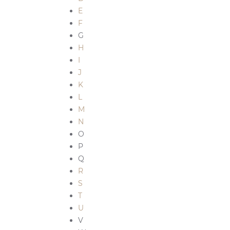
E
F
G
H
I
J
K
L
M
N
O
P
Q
R
S
T
U
V