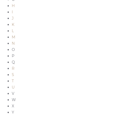
H
I
J
K
L
M
N
O
P
Q
R
S
T
U
V
W
X
Y