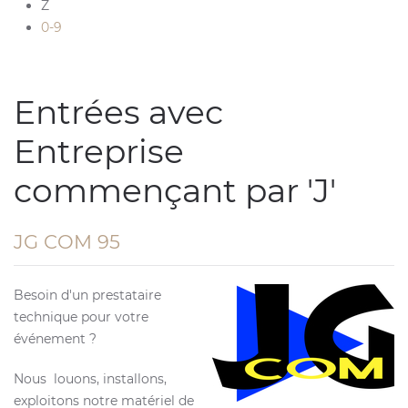
Z
0-9
Entrées avec
Entreprise
commençant par 'J'
JG COM 95
Besoin d'un prestataire
technique pour votre
événement ?
Nous louons, installons,
exploitons notre matériel de