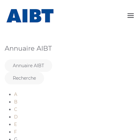
Annuaire AIBT
Annuaire AIBT
Recherche
A
B
C
D
E
F
G