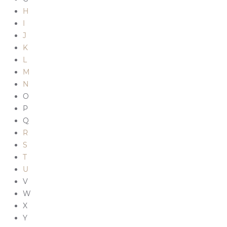
H
I
J
K
L
M
N
O
P
Q
R
S
T
U
V
W
X
Y