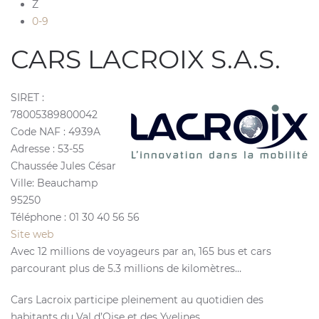
Z
0-9
CARS LACROIX S.A.S.
SIRET :
78005389800042
Code NAF :
4939A
Adresse :
53-55
Chaussée Jules César
Ville:
Beauchamp
95250
Téléphone :
01 30 40 56 56
Site web
Avec 12 millions de voyageurs par an, 165 bus et cars
parcourant plus de 5.3 millions de kilomètres…
Cars Lacroix participe pleinement au quotidien des
habitants du Val d’Oise et des Yvelines.