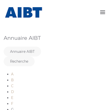
Annuaire AIBT
Annuaire AIBT
Recherche
A
B
C
D
E
F
G